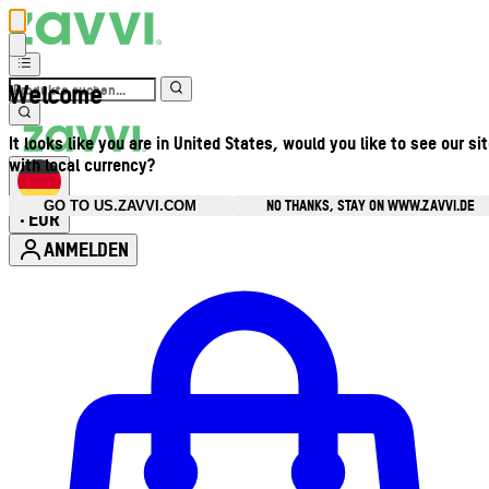
Welcome
It looks like you are in United States, would you like to see our si
with local currency?
NO THANKS, STAY ON WWW.ZAVVI.DE
GO TO US.ZAVVI.COM
EUR
•
ANMELDEN
Kontomenü aufrufen