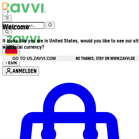
Welcome
It looks like you are in United States, would you like to see our si
with local currency?
NO THANKS, STAY ON WWW.ZAVVI.DE
GO TO US.ZAVVI.COM
EUR
•
ANMELDEN
Kontomenü aufrufen