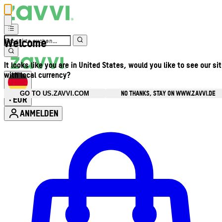
Welcome
It looks like you are in United States, would you like to see our si
with local currency?
NO THANKS, STAY ON WWW.ZAVVI.DE
GO TO US.ZAVVI.COM
EUR
•
ANMELDEN
Kontomenü aufrufen