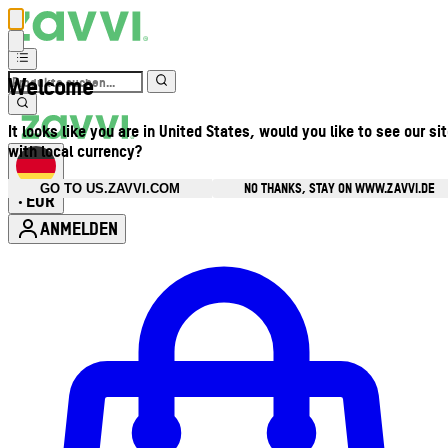
Welcome
It looks like you are in United States, would you like to see our si
with local currency?
NO THANKS, STAY ON WWW.ZAVVI.DE
GO TO US.ZAVVI.COM
EUR
•
ANMELDEN
Kontomenü aufrufen