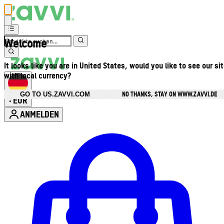
Welcome
It looks like you are in United States, would you like to see our si
with local currency?
NO THANKS, STAY ON WWW.ZAVVI.DE
GO TO US.ZAVVI.COM
EUR
•
ANMELDEN
Kontomenü aufrufen